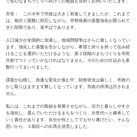
で安心なまちづくりへ向けての抱負も含めてお伺いいたします。
市長： この８年で市政は大きく前進してきましたが、これまで
は、相次ぐ困難に対応しながら、市勢発展の基盤強化が図られて
きた段階であり、道半ばであります。
人口減少が全国的に加速し、地域間競争はさらに激しくなってい
ます。強化した基盤を生かしながら、希望と誇りを持って住み続
けることを選択いただけるような、第２段階のまちづくりを市民
共創でつくっていかなければなりません。そのための仕込みも多
数行ってまいりました。
課題が山積し、急速な変化が進む中、財政状況は厳しく、市政の
かじ取りはますます難しくなっています。市政の停滞は許されま
せん。
私には、これまでの取組を発展させながら、活力と暮らしやすさ
を強化し、選んでいただけるまちをつくり、次世代へと継承して
いく責任があります。自分が何としてでもやり遂げたい、そんな
思いから、３期目への出馬を決意しました。