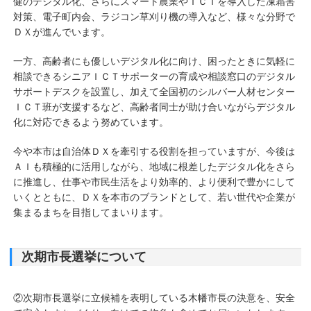
健のデジタル化、さらにスマート農業やＩＣＴを導入した凍霜害
対策、電子町内会、ラジコン草刈り機の導入など、様々な分野で
ＤＸが進んでいます。
一方、高齢者にも優しいデジタル化に向け、困ったときに気軽に
相談できるシニアＩＣＴサポーターの育成や相談窓口のデジタル
サポートデスクを設置し、加えて全国初のシルバー人材センター
ＩＣＴ班が支援するなど、高齢者同士が助け合いながらデジタル
化に対応できるよう努めています。
今や本市は自治体ＤＸを牽引する役割を担っていますが、今後は
ＡＩも積極的に活用しながら、地域に根差したデジタル化をさら
に推進し、仕事や市民生活をより効率的、より便利で豊かにして
いくとともに、ＤＸを本市のブランドとして、若い世代や企業が
集まるまちを目指してまいります。
次期市長選挙について
②次期市長選挙に立候補を表明している木幡市長の決意を、安全