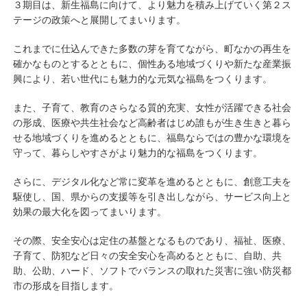
３期目は、新生福島に向けて、より魅力を積み上げていく第２ス
テージの政策へと展開してまいります。
これまでに仕込んできた多数の芽を育てながら、町なかの再生を
確かなものとするとともに、個性ある地域づくりや新たな産業振
興により、若い世代にも魅力的な元気な福島をつくります。
また、子育て、教育のさらなる質的充実、女性が活躍できる社会
の形成、医療や共生社会など高齢者はじめ誰もが生き生きと暮ら
せる地域づくりを進めるとともに、福島ならではの豊かな環境を
守って、暮らしやすさがより魅力的な福島をつくります。
さらに、デジタル化など常に変革を進めるとともに、創意工夫を
駆使し、国、県からの支援等を引き出しながら、サービス向上と
効果の最大化を図ってまいります。
その際、安全安心は定住の基盤となるものであり、福祉、医療、
子育て、防犯など日々の安全安心を高めるとともに、自助、共
助、公助、ハード、ソフトでバランスの取れた災害に強い防災都
市の形成を目指します。