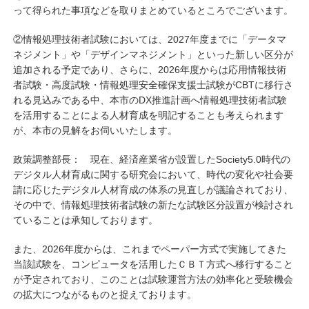
って得られた事項などを取りまとめているところでございます。
②情報処理技術者試験においては、2027年度までに「データマ
ネジメント」や「デザインマネジメント」といった新しい区分が
追加される予定であり、さらに、2026年度からは応用情報技術
者試験・高度試験・情報処理安全確保支援士試験がCBTに移行さ
れる見込みである中、本市のDX推進計画へ情報処理技術者試験
を活用することによる人材育成を明記することも考えられます
が、本市の見解をお伺いいたします。
政策調整部長： 現在、経済産業省が設置したSociety5.0時代の
デジタル人材育成に関する研究会において、時代の変化や社会要
請に応じたデジタル人材育成の体系の見直しが議論されており、
その中で、情報処理技術者試験の新たな試験区分設置が検討され
ていることは承知しております。
また、2026年度からは、これまでペーパー方式で実施してきた
当該試験を、コンピュータを活用したＣＢＴ方式へ移行すること
が予定されており、このことは試験運営方法の効率化と受験機会
の拡大につながるものと捉えております。