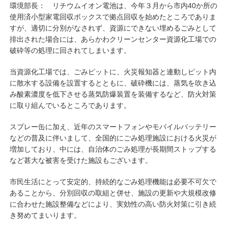
環境部長： リチウムイオン電池は、今年３月から市内40か所の
使用済小型家電回収ボックスで拠点回収を始めたところでありま
すが、適切に分別がなされず、資源にできない埋めるごみとして
排出された場合には、あらかわクリーンセンター資源化工場での
破砕等の処理に回されてしまいます。
当資源化工場では、ごみピットに、火災報知器と連動しピット内
に散水する設備を設置するとともに、破砕機には、蒸気を吹き込
み酸素濃度を低下させる蒸気防爆装置を装備するなど、防火対策
に取り組んでいるところであります。
スプレー缶に加え、近年のスマートフォンやモバイルバッテリー
などの普及に伴いまして、全国的にごみ処理施設における火災が
増加しており、中には、自治体のごみ処理が長期間ストップする
など甚大な被害を受けた施設もございます。
市民生活にとって安定的、持続的なごみ処理機能は必要不可欠で
あることから、分別回収の取組と併せ、施設の更新や大規模改修
に合わせた施設整備などにより、実効性の高い防火対策に引き続
き努めてまいります。