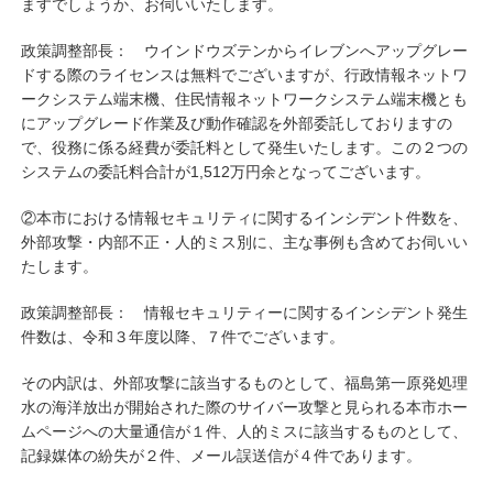
ますでしょうか、お伺いいたします。
政策調整部長： ウインドウズテンからイレブンへアップグレー
ドする際のライセンスは無料でございますが、行政情報ネットワ
ークシステム端末機、住民情報ネットワークシステム端末機とも
にアップグレード作業及び動作確認を外部委託しておりますの
で、役務に係る経費が委託料として発生いたします。この２つの
システムの委託料合計が1,512万円余となってございます。
②本市における情報セキュリティに関するインシデント件数を、
外部攻撃・内部不正・人的ミス別に、主な事例も含めてお伺いい
たします。
政策調整部長： 情報セキュリティーに関するインシデント発生
件数は、令和３年度以降、７件でございます。
その内訳は、外部攻撃に該当するものとして、福島第一原発処理
水の海洋放出が開始された際のサイバー攻撃と見られる本市ホー
ムページへの大量通信が１件、人的ミスに該当するものとして、
記録媒体の紛失が２件、メール誤送信が４件であります。