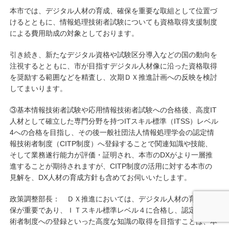
本市では、デジタル人材の育成、確保を重要な取組として位置づ
けるとともに、情報処理技術者試験についても資格取得支援制度
による費用助成の対象としております。
引き続き、新たなデジタル資格や試験区分導入などの国の動向を
注視するとともに、市が目指すデジタル人材像に沿った資格取得
を奨励する範囲などを精査し、次期ＤＸ推進計画への反映を検討
してまいります。
③基本情報技術者試験や応用情報技術者試験への合格後、高度IT
人材として確立した専門分野を持つITスキル標準（ITSS）レベル
4への合格を目指し、その後一般社団法人情報処理学会の認定情
報技術者制度（CITP制度）へ登録することで関連知識や技能、
そして業務遂行能力が評価・証明され、本市のDXがより一層推
進することが期待されますが、CITP制度の活用に対する本市の
見解を、DX人材の育成方針も含めてお伺いいたします。
政策調整部長： ＤＸ推進においては、デジタル人材の育成、確
保が重要であり、ＩＴスキル標準レベル４に合格し、認定情報技
術者制度への登録といった高度な知識の取得を目指すことは、本