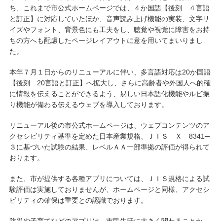
ち、これまで市公式ホームページでは、４か国語【後刻 ４言語
と訂正】に対応していたほか、音声読み上げ機能の実装、文字サ
イズやフォント、背景色にも工夫をし、聴覚や視覚に障害をお持
ちの方へも配慮したページレイアウトに意を用いてまいりまし
た。
本年７月１日からのリニューアルに伴い、多言語対応は20か国語
【後刻 20言語と訂正】へ拡大し、さらに高齢者や外国人へ的確
に情報を伝えることができるよう、易しい日本語化機能やルビ振
り機能が備わる伝えるウェブを導入しております。
リニューアル後の市公式ホームページは、ウェブコンテンツのア
クセシビリティ基準を定めた日本産業規格、ＪＩＳ Ｘ 8341─
３に基づいた試験の結果、レベルＡＡ一部準拠の評価が得られて
おります。
また、市が提供する各種アプリについては、ＪＩＳ規格による試
験評価は実施しておりませんが、ホームページと同様、アクセシ
ビリティの確保は重要との認識でおります。