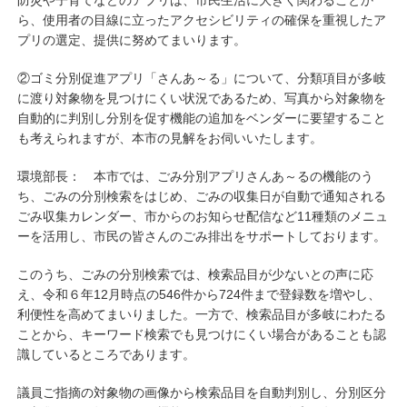
防災や子育てなどのアプリは、市民生活に大きく関わることか
ら、使用者の目線に立ったアクセシビリティの確保を重視したア
プリの選定、提供に努めてまいります。
②ゴミ分別促進アプリ「さんあ～る」について、分類項目が多岐
に渡り対象物を見つけにくい状況であるため、写真から対象物を
自動的に判別し分別を促す機能の追加をベンダーに要望すること
も考えられますが、本市の見解をお伺いいたします。
環境部長： 本市では、ごみ分別アプリさんあ～るの機能のう
ち、ごみの分別検索をはじめ、ごみの収集日が自動で通知される
ごみ収集カレンダー、市からのお知らせ配信など11種類のメニュ
ーを活用し、市民の皆さんのごみ排出をサポートしております。
このうち、ごみの分別検索では、検索品目が少ないとの声に応
え、令和６年12月時点の546件から724件まで登録数を増やし、
利便性を高めてまいりました。一方で、検索品目が多岐にわたる
ことから、キーワード検索でも見つけにくい場合があることも認
識しているところであります。
議員ご指摘の対象物の画像から検索品目を自動判別し、分別区分