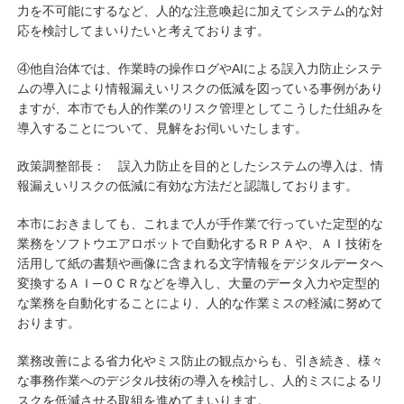
力を不可能にするなど、人的な注意喚起に加えてシステム的な対
応を検討してまいりたいと考えております。
④他自治体では、作業時の操作ログやAIによる誤入力防止システ
ムの導入により情報漏えいリスクの低減を図っている事例があり
ますが、本市でも人的作業のリスク管理としてこうした仕組みを
導入することについて、見解をお伺いいたします。
政策調整部長： 誤入力防止を目的としたシステムの導入は、情
報漏えいリスクの低減に有効な方法だと認識しております。
本市におきましても、これまで人が手作業で行っていた定型的な
業務をソフトウエアロボットで自動化するＲＰＡや、ＡＩ技術を
活用して紙の書類や画像に含まれる文字情報をデジタルデータへ
変換するＡＩ─ＯＣＲなどを導入し、大量のデータ入力や定型的
な業務を自動化することにより、人的な作業ミスの軽減に努めて
おります。
業務改善による省力化やミス防止の観点からも、引き続き、様々
な事務作業へのデジタル技術の導入を検討し、人的ミスによるリ
スクを低減させる取組を進めてまいります。