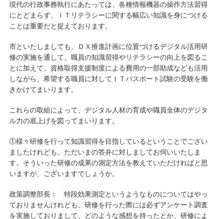
現代の行政事務執行にあたっては、各種情報機器の操作方法習得
にとどまらず、ＩＴリテラシーに関する幅広い知識を身につける
ことは重要だと捉えております。
市といたしましても、ＤＸ推進計画に位置づけるデジタル活用研
修の実施を通して、職員の知識習得やリテラシーの向上を図るこ
とに加えて、資格取得支援制度による費用の一部助成なども活用
しながら、希望する職員に対してＩＴパスポート試験の受験を働
きかけてまいります。
これらの取組によって、デジタル人材の育成や職員全体のデジタ
ル力の底上げを図ってまいります。
①様々研修を行って知識習得を目指しているということでござい
ましたけれども、ただいまの答弁に対しましてお伺いいたしま
す。そういった研修の成果の測定方法を教えていただければと思
いますが、ございますでしょうか。
政策調整部長： 特段効果測定というようなものについてはやっ
ておりませんけれども、研修を行った際には必ずアンケート調査
を実施しておりまして、どのような感想を持ったとか、研修によ