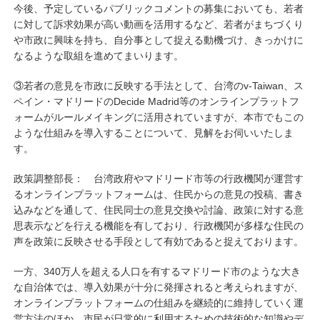
今後、予定しているパブリックコメントの募集においても、若者
に対して訴求効果が高い動画を活用するなど、若者がまちづくり
や市政に興味を持ち、自分事として捉える動機づけ、きっかけに
なるような取組を進めてまいります。
③若者の意見を市政に反映する手法として、台湾のv-Taiwan、ス
ペイン・マドリードのDecide Madrid等のオンラインプラットフ
ォームがルールメイキングに活用されていますが、本市でもこの
ような仕組みを導入することについて、見解をお伺いいたしま
す。
政策調整部長： 台湾政府やマドリード市等の行政機関が運営す
るオンラインプラットフォームは、住民からの意見の投稿、書き
込みなどを通して、住民同士の意見交換や討論、政策に対する意
思表示などを行える機能を有しており、行政機関が多様な住民の
声を政策に反映させる手段として有効であると捉えております。
一方、340万人を超える人口を有するマドリード市のような大き
な自治体では、導入効果が十分に発揮されると考えられますが、
オンラインプラットフォームの仕組みを継続的に維持していく運
営方法のほか、市民が日常的に利用するための技術的な知識やデ