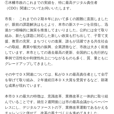
①木幡市政のこれまでの実績を、特に最高デジタル責任者
（CDO）関連についてお伺いいたします。
市長： これまでの２期８年において多くの困難に直面しました
が、眼前の課題解決はもとより、本市の新ステージを目指し、迅
速かつ積極的に施策を推進してまいりました。公約には全て取り
組み、新たな課題に対応した新しい政策も打ち出して、子育て支
援、教育の充実、まちづくりの進展、誰もが活躍できる共生社会
への取組、農業や観光の振興、企業誘致など、市政は大きく前進
しています。本市としての過去最高の更新、全国的にも先行的な
事例で活性化や利便性向上につながるものも多く、質、量ともに
グレードアップしてきました。
その中でＤＸ関連については、私がＤＸの最高責任者として全庁
を挙げて取り組み、２年連続日本ＤＸ大賞を受賞するなど、顕著
な成果が現れています。
本市ＤＸの最大の特徴は、意識改革、業務改革と一体的に取り組
んでいることです。就任２週間後には市の最高会議からペーパー
レスにし、デジタルファーストの下、業務改革運動であるかえる
チャレンジと併せて、改革の風土づくりを進めてきました。