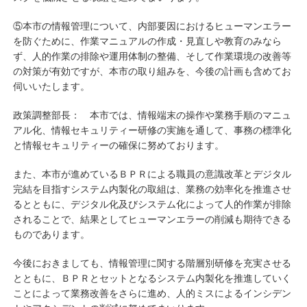
⑤本市の情報管理について、内部要因におけるヒューマンエラー
を防ぐために、作業マニュアルの作成・見直しや教育のみなら
ず、人的作業の排除や運用体制の整備、そして作業環境の改善等
の対策が有効ですが、本市の取り組みを、今後の計画も含めてお
伺いいたします。
政策調整部長： 本市では、情報端末の操作や業務手順のマニュ
アル化、情報セキュリティー研修の実施を通して、事務の標準化
と情報セキュリティーの確保に努めております。
また、本市が進めているＢＰＲによる職員の意識改革とデジタル
完結を目指すシステム内製化の取組は、業務の効率化を推進させ
るとともに、デジタル化及びシステム化によって人的作業が排除
されることで、結果としてヒューマンエラーの削減も期待できる
ものであります。
今後におきましても、情報管理に関する階層別研修を充実させる
とともに、ＢＰＲとセットとなるシステム内製化を推進していく
ことによって業務改善をさらに進め、人的ミスによるインシデン