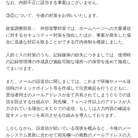
なお、内部不正に該当する事案はございません。
③②について、今後の対策をお伺いいたします。
政策調整部長： 外部攻撃対策では、ホームページへの大量通信
に対するセキュリティー対策を強化したほか、事案が発生した場
合に迅速な対応を取ることができる庁内体制を構築しました。
人的ミスの対策のうち、記録媒体の紛失につきましては、使用時
の記録管理簿の作成及び施錠可能な場所への保管を改めて徹底し
てまいります。
また、メールの誤送信に関しましては、これまで研修やメール送
信時のチェックポイント等を作成して注意喚起を行うとともに、
受信者同士のメールアドレスが全て共有されてしまうＣＣでの送
信を防止する仕組みや、宛先欄、Ｔｏへ２件以上のアドレスが入
力されている場合にＢＣＣでの送信、もしくは入力内容の確認を
促すメッセージを表示させる仕組みを導入しております。
しかしながら、誤送信が続いている現状を鑑みると、今後のメー
ルシステム更新に合わせて宛先欄への複数のメールアドレスの入