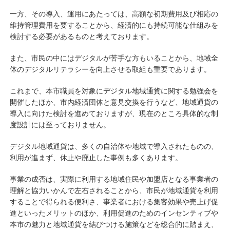
一方、その導入、運用にあたっては、高額な初期費用及び相応の
維持管理費用を要することから、経済的にも持続可能な仕組みを
検討する必要があるものと考えております。
また、市民の中にはデジタルが苦手な方もいることから、地域全
体のデジタルリテラシーを向上させる取組も重要であります。
これまで、本市職員を対象にデジタル地域通貨に関する勉強会を
開催したほか、市内経済団体と意見交換を行うなど、地域通貨の
導入に向けた検討を進めておりますが、現在のところ具体的な制
度設計には至っておりません。
デジタル地域通貨は、多くの自治体や地域で導入されたものの、
利用が進まず、休止や廃止した事例も多くあります。
事業の成否は、実際に利用する地域住民や加盟店となる事業者の
理解と協力いかんで左右されることから、市民が地域通貨を利用
することで得られる便利さ、事業者における集客効果や売上げ促
進といったメリットのほか、利用促進のためのインセンティブや
本市の魅力と地域通貨を結びつける施策などを総合的に踏まえ、