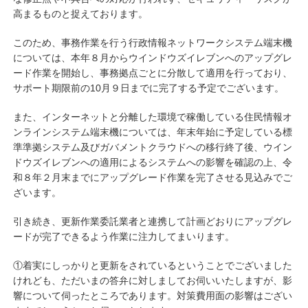
高まるものと捉えております。
このため、事務作業を行う行政情報ネットワークシステム端末機
については、本年８月からウインドウズイレブンへのアップグレ
ード作業を開始し、事務拠点ごとに分散して適用を行っており、
サポート期限前の10月９日までに完了する予定でございます。
また、インターネットと分離した環境で稼働している住民情報オ
ンラインシステム端末機については、年末年始に予定している標
準準拠システム及びガバメントクラウドへの移行終了後、ウイン
ドウズイレブンへの適用によるシステムへの影響を確認の上、令
和８年２月末までにアップグレード作業を完了させる見込みでご
ざいます。
引き続き、更新作業委託業者と連携して計画どおりにアップグレ
ードが完了できるよう作業に注力してまいります。
①着実にしっかりと更新をされているということでございました
けれども、ただいまの答弁に対しましてお伺いいたしますが、影
響について伺ったところであります。対策費用面の影響はござい