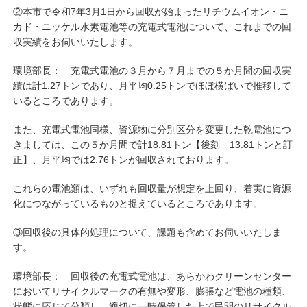
②本市で令和7年3月1日から回収が始まったリチウムイオン・ニ
カド・ニッケル水素電池等の充電式電池について、これまでの回
収実績をお伺いいたします。
環境部長： 充電式電池の３月から７月までの５か月間の回収実
績は計1.27トンであり、月平均0.25トンでほぼ横ばいで推移して
いるところであります。
また、充電式電池同様、資源物に分別区分を変更した乾電池につ
きましては、この５か月間で計18.81トン【後刻 13.81トンと訂
正】、月平均では2.76トンが回収されております。
これらの電池類は、いずれも回収量が想定を上回り、着実に資源
化につながっているものと捉えているところであります。
③回収後の具体的処理について、課題も含めてお伺いいたしま
す。
環境部長： 回収後の充電式電池は、あらかわクリーンセンター
においてリサイクルマークの有無や変形、膨張など電池の種類、
状態に応じて分類し、適切に一時保管した上で民間のリサイクル