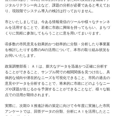
ジタルリテラシー向上など、課題の分析が必要であると考えてお
り、現段階でシステム導入の検討は行っておりません。
市といたしましては、今ある情報発信のツールや様々なチャンネ
ルを活用することで、若者に市政に興味を持ってもらい、まちづ
くりに気軽に参加してもらうことに意を用いてまいります。
④多数の市民意見を効果的かつ効率的に分類・分析したり事業案
を検討したりする際のAIの活用について、本市の取り組み状況を
お伺いいたします。
政策調整部長： ＡＩは、膨大なデータを迅速かつ正確に分析す
ることができること、サンプル間での相関関係を見つけ出し、具
体的な傾向や潜在的なニーズを可視化できること、市民の過去の
意見やデータを分析することで、将来的に市政にどのようなニー
ズや課題が生じるかを予測することができることなど、様々な観
点での活用が期待されます。
実際に、次期ＤＸ推進計画の策定に向けて今年度に実施した市民
アンケートでは、回答データの分類、分析にＡＩを活用したとこ