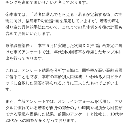
チングを進めてまいりたいと考えております。
②本市では、「若者に選んでもらえる・若者が定着する街」の実
現に向け、福島市DX推進計画を策定していますが、若者の声を
盛り込む具体的手法について、これまでの具体例を今後の計画も
含めてお伺いいたします。
政策調整部長： 本年５月に実施した次期ＤＸ推進計画策定に向
けた市民アンケートでは、年代別の回答率を考慮したサンプル抽
出を行っております。
これは、アンケート結果を分析する際に、回答率が高い高齢者層
に偏ることを防ぎ、本市の年齢別人口構成、いわゆる人口ピラミ
ッドに合致した回答が得られるように工夫したものでございま
す。
また、当該アンケートでは、オンラインフォームを活用し、デジ
タルに慣れている若者が自身の都合のよい時間や場所から回答が
できる環境を提供した結果、前回のアンケートと比較し、10代や
20代からの回答が多くなっております。