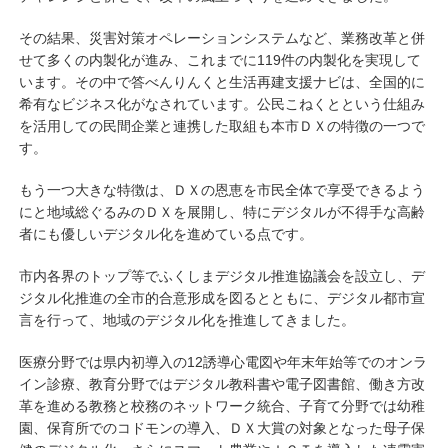
その結果、災害対策オペレーションシステムなど、業務改革と併
せて多くの内製化が進み、これまでに119件の内製化を実現して
います。その中で答べんりんくと生活再建支援ナビは、全国的に
希有なビジネス化がなされています。公民こねくとという仕組み
を活用しての民間企業と連携した取組も本市ＤＸの特徴の一つで
す。
もう一つ大きな特徴は、ＤＸの恩恵を市民全体で享受できるよう
にと地域総ぐるみのＤＸを展開し、特にデジタルが不得手な高齢
者にも優しいデジタル化を進めている点です。
市内各界のトップ等でふくしまデジタル推進協議会を設立し、デ
ジタル化推進の全市的合意形成を図るとともに、デジタル都市宣
言を行って、地域のデジタル化を推進してきました。
医療分野では県内初導入の12誘導心電図や年末年始等でのオンラ
イン診療、教育分野ではデジタル教科書や電子図書館、働き方改
革を進める教務と校務のネットワーク統合、子育て分野では幼稚
園、保育所でのコドモンの導入、ＤＸ大賞の対象となった母子保