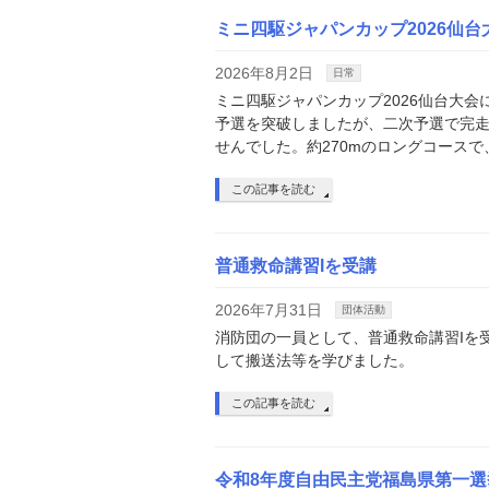
ミニ四駆ジャパンカップ2026仙台
2026年8月2日
日常
ミニ四駆ジャパンカップ2026仙台大
予選を突破しましたが、二次予選で完
せんでした。約270mのロングコースで
この記事を読む
普通救命講習Iを受講
2026年7月31日
団体活動
消防団の一員として、普通救命講習Iを
して搬送法等を学びました。
この記事を読む
令和8年度自由民主党福島県第一