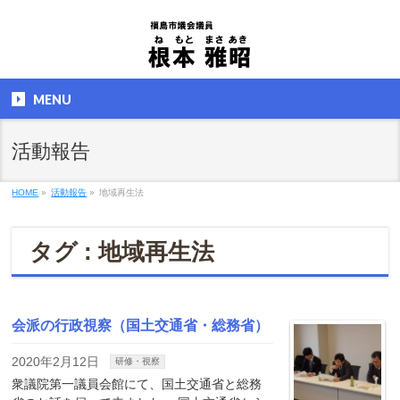
MENU
活動報告
HOME
»
活動報告
»
地域再生法
タグ : 地域再生法
会派の行政視察（国土交通省・総務省）
2020年2月12日
研修・視察
衆議院第一議員会館にて、国土交通省と総務