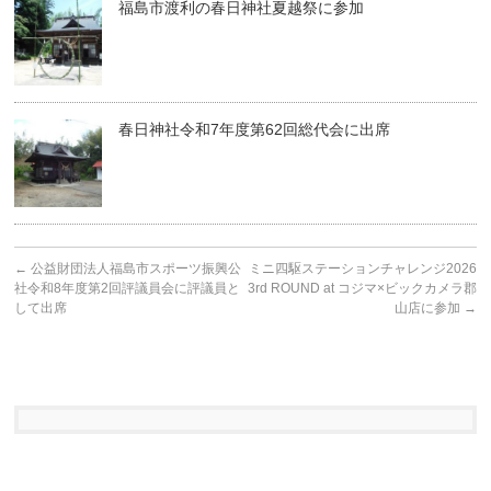
福島市渡利の春日神社夏越祭に参加
春日神社令和7年度第62回総代会に出席
←
公益財団法人福島市スポーツ振興公
ミニ四駆ステーションチャレンジ2026
社令和8年度第2回評議員会に評議員と
3rd ROUND at コジマ×ビックカメラ郡
して出席
山店に参加
→