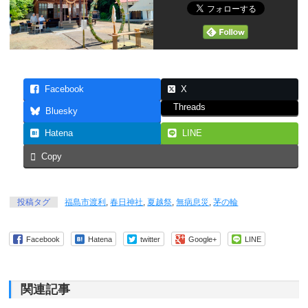
Facebook
X
Threads
Bluesky
Hatena
LINE
Copy
投稿タグ
福島市渡利
,
春日神社
,
夏越祭
,
無病息災
,
茅の輪
Facebook
Hatena
twitter
Google+
LINE
関連記事