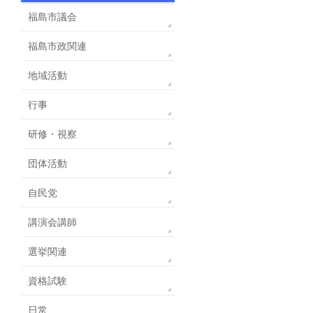
福島市議会
福島市政関連
地域活動
行事
研修・視察
団体活動
自民党
講演会講師
選挙関連
資格試験
日常