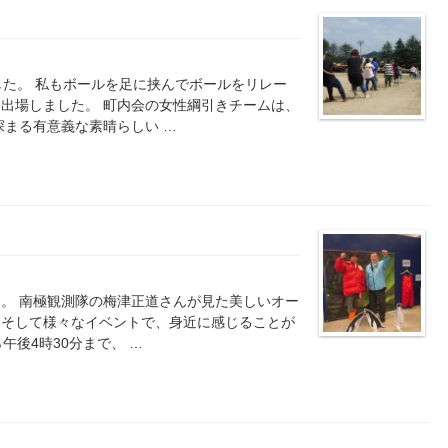
した。 私もボールを足に挟んでボールをリレー
出場しました。 町内会の女性綱引きチームは、
深まる有意義な素晴らしい …
。 南極観測隊の梅津正道さんが見た美しいオー
、そして様々なイベントで、身近に感じることが
午後4時30分まで、 …