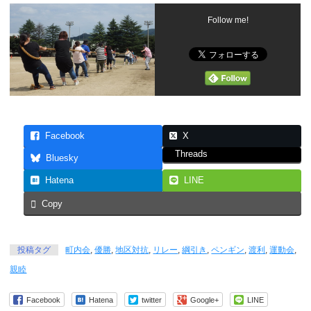
Follow me!
Facebook
X
Threads
Bluesky
Hatena
LINE
Copy
投稿タグ
町内会
,
優勝
,
地区対抗
,
リレー
,
綱引き
,
ペンギン
,
渡利
,
運動会
,
親睦
Facebook
Hatena
twitter
Google+
LINE