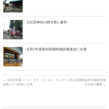
七社宮神社の例大祭に参列
令和7年度第50回渡利地区敬老会に出席
←
令和元年度ハート・オブ・ゴールド
インターン生が未来国会2019南東北地
福島クラブ総会に出席
方大会で優勝
→