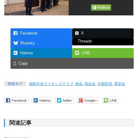
Facebook
X
Threads
Bluesky
Hatena
LINE
Copy
投稿タグ
福島中央ライオンズクラブ
,
例会
,
指名会
,
次期役員
,
選挙会
Facebook
Hatena
twitter
Google+
LINE
関連記事