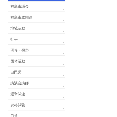
福島市議会
福島市政関連
地域活動
行事
研修・視察
団体活動
自民党
講演会講師
選挙関連
資格試験
日常