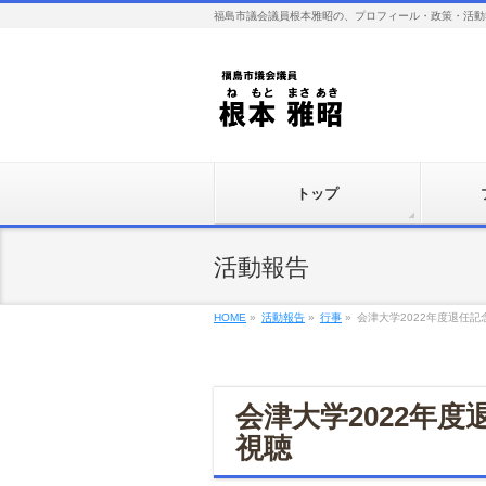
福島市議会議員根本雅昭の、プロフィール・政策・活動
トップ
活動報告
HOME
»
活動報告
»
行事
»
会津大学2022年度退任
会津大学2022年
視聴