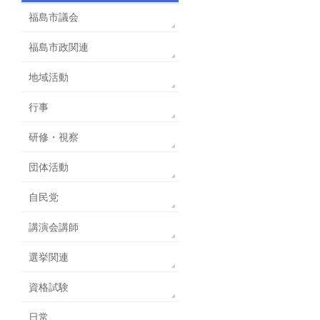
福島市議会
福島市政関連
地域活動
行事
研修・視察
団体活動
自民党
講演会講師
選挙関連
資格試験
日常