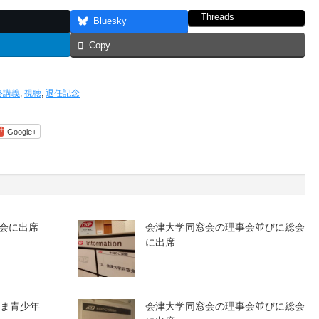
Threads
Bluesky
Copy
終講義
,
視聴
,
退任記念
Google+
会に出席
会津大学同窓会の理事会並びに総会
に出席
しま青少年
会津大学同窓会の理事会並びに総会