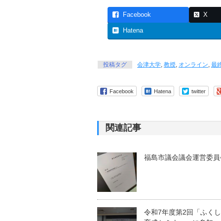
Facebook
X
Hatena
投稿タグ
会津大学
,
教授
,
オンライン
,
最
Facebook
Hatena
twitter
関連記事
福島市議会議会運営委員
令和7年度第2回「ふく