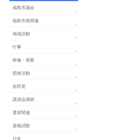
福島市議会
福島市政関連
地域活動
行事
研修・視察
団体活動
自民党
講演会講師
選挙関連
資格試験
日常