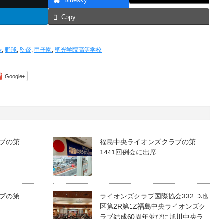
Bluesky
Copy
会
,
野球
,
監督
,
甲子園
,
聖光学院高等学校
Google+
ブの第
福島中央ライオンズクラブの第
1441回例会に出席
ブの第
ライオンズクラブ国際協会332-D地
区第2R第1Z福島中央ライオンズク
ラブ結成60周年並びに旭川中央ラ