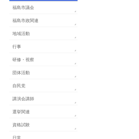
福島市議会
福島市政関連
地域活動
行事
研修・視察
団体活動
自民党
講演会講師
選挙関連
資格試験
日常