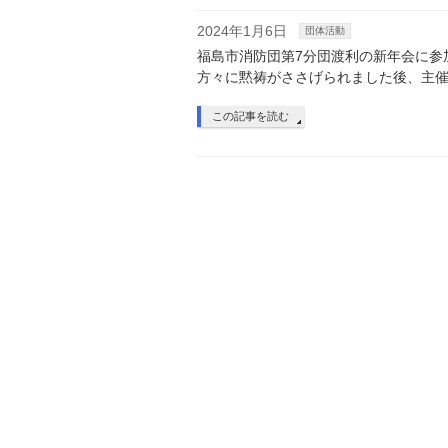
2024年1月6日
団体活動
福島市消防団第7分団渡利の新年会に参
方々に黙祷がささげられました後、主
この記事を読む