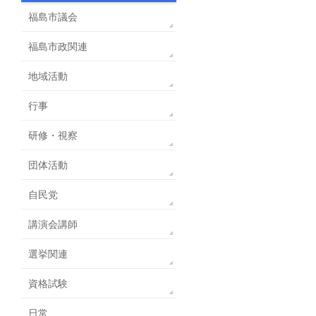
福島市議会
福島市政関連
地域活動
行事
研修・視察
団体活動
自民党
講演会講師
選挙関連
資格試験
日常