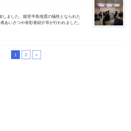
加しました。能登半島地震の犠牲となられた
催者あいさつや表彰者紹介等が行われました。
1
2
»