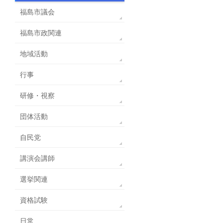
福島市議会
福島市政関連
地域活動
行事
研修・視察
団体活動
自民党
講演会講師
選挙関連
資格試験
日常