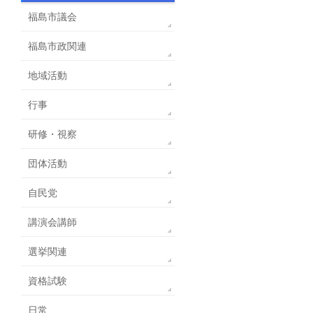
福島市議会
福島市政関連
地域活動
行事
研修・視察
団体活動
自民党
講演会講師
選挙関連
資格試験
日常