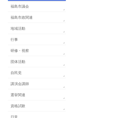
福島市議会
福島市政関連
地域活動
行事
研修・視察
団体活動
自民党
講演会講師
選挙関連
資格試験
日常