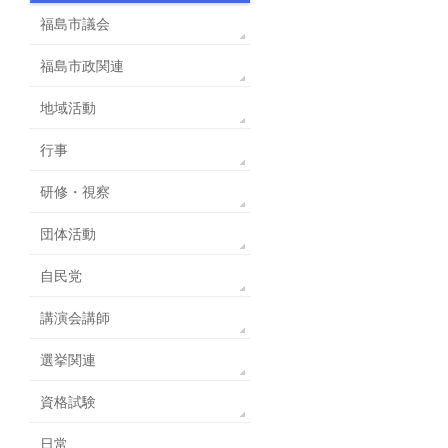
福島市議会
福島市政関連
地域活動
行事
研修・視察
団体活動
自民党
講演会講師
選挙関連
資格試験
日常