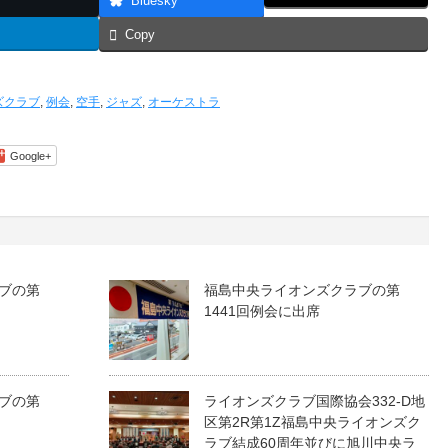
Bluesky
Copy
ズクラブ
,
例会
,
空手
,
ジャズ
,
オーケストラ
Google+
ブの第
福島中央ライオンズクラブの第
1441回例会に出席
ブの第
ライオンズクラブ国際協会332-D地
区第2R第1Z福島中央ライオンズク
ラブ結成60周年並びに旭川中央ラ