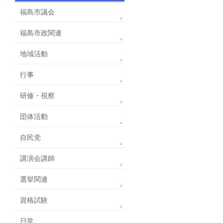
福島市議会
福島市政関連
地域活動
行事
研修・視察
団体活動
自民党
講演会講師
選挙関連
資格試験
日常