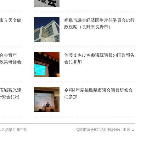
市立天文館
福島市議会経済民生常任委員会の行
政視察（長野県長野市）
合会青年
佐藤まさひさ参議院議員の国政報告
政策研修会
会に参加
広域観光連
令和4年度福島県市議会議員研修会
研究会に出
に参加
ルス感染症集中対
福島市議会ICT活用検討会に出席
→