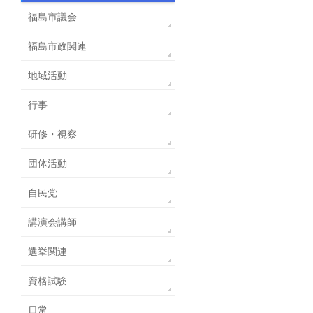
福島市議会
福島市政関連
地域活動
行事
研修・視察
団体活動
自民党
講演会講師
選挙関連
資格試験
日常