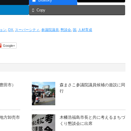
Bluesky
Copy
ョン
,
DX
,
スーパーシティ
,
参議院議員
,
懇談会
,
国
,
人材育成
Google+
豊田市）
森まさこ参議院議員候補の遊説に同
行
地方卸売市
木幡浩福島市長と共に考えるまちづ
くり懇談会に出席