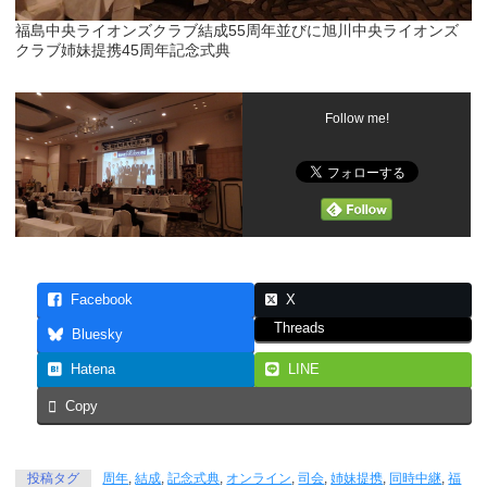
福島中央ライオンズクラブ結成55周年並びに旭川中央ライオンズ
クラブ姉妹提携45周年記念式典
Follow me!
Facebook
X
Threads
Bluesky
Hatena
LINE
Copy
投稿タグ
周年
,
結成
,
記念式典
,
オンライン
,
司会
,
姉妹提携
,
同時中継
,
福