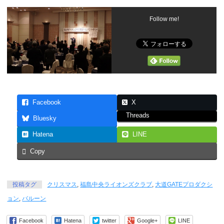
Follow me!
Facebook
X
Threads
Bluesky
Hatena
LINE
Copy
投稿タグ
クリスマス
,
福島中央ライオンズクラブ
,
大道GATEプロダクシ
ョン
,
バルーン
Facebook
Hatena
twitter
Google+
LINE