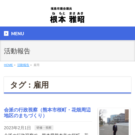
MENU
活動報告
HOME
»
活動報告
»
雇用
タグ : 雇用
会派の行政視察（熊本市桜町・花畑周辺
地区のまちづくり）
2023年2月1日
研修・視察