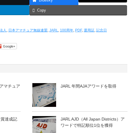
Bluesky
Copy
法人
,
日本アマチュア無線連盟
,
JARL
,
100周年
,
PDF
,
運用証
,
記念日
Google+
アマチュア
JARL 年間AJAアワードを取得
ド全賞達成記
JARL AJD（All Japan Districts）ア
ワードで特記順位1位を獲得