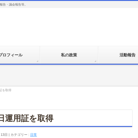
報告・議会報告等。
プロフィール
私の政策
活動報告
用証を取得
記念日運用証を取得
月13日
カテゴリー :
日常