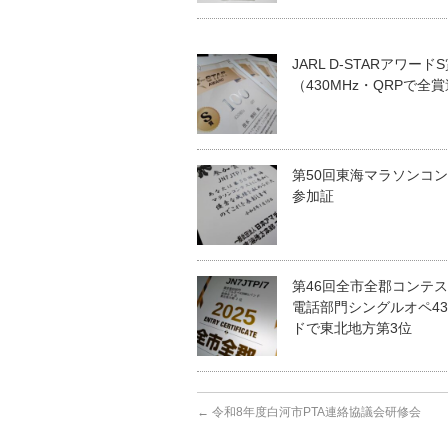
JARL D-STARアワー
（430MHz・QRPで全
第50回東海マラソンコ
参加証
第46回全市全郡コンテ
電話部門シングルオペ43
ドで東北地方第3位
←
令和8年度白河市PTA連絡協議会研修会