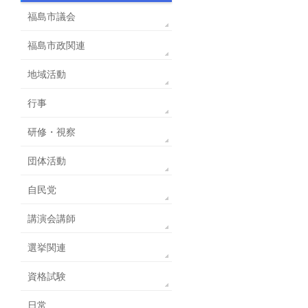
福島市議会
福島市政関連
地域活動
行事
研修・視察
団体活動
自民党
講演会講師
選挙関連
資格試験
日常