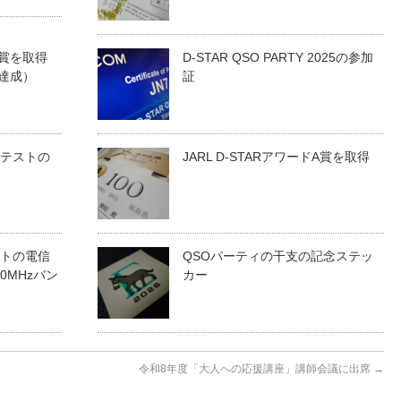
ドS賞を取得
D-STAR QSO PARTY 2025の参加
賞達成）
証
ンテストの
JARL D-STARアワードA賞を取得
ストの電信
QSOパーティの干支の記念ステッ
0MHzバン
カー
令和8年度「大人への応援講座」講師会議に出席
→