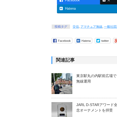
Facebook
X
Hatena
投稿タグ
交信
,
アマチュア無線
,
一般社団
Facebook
Hatena
twitter
関連記事
東京駅丸の内駅前広場で
無線運用
JARL D-STARアワー
念オーナメントを拝受