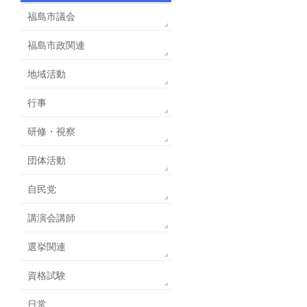
福島市議会
福島市政関連
地域活動
行事
研修・視察
団体活動
自民党
講演会講師
選挙関連
資格試験
日常