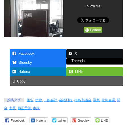
Follow me!
Facebook
X
Threads
Bluesky
Hatena
LINE
Copy
投稿タグ
報告
,
傍聴
,
一般会計
,
会議日程
,
福島市議会
,
議案
,
定例会議
,
開
会
,
市長
,
補正予算
,
市政
Facebook
Hatena
twitter
Google+
LINE