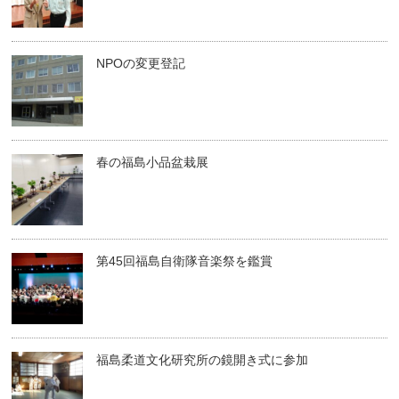
NPOの変更登記
春の福島小品盆栽展
第45回福島自衛隊音楽祭を鑑賞
福島柔道文化研究所の鏡開き式に参加