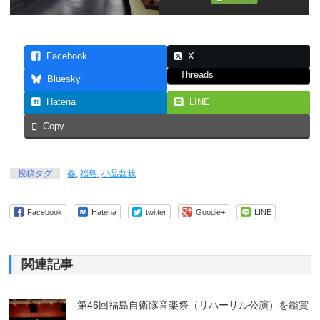
Facebook
X
Threads
Bluesky
Hatena
LINE
Copy
投稿タグ
春
,
福島
,
小品盆栽
Facebook
Hatena
twitter
Google+
LINE
関連記事
第46回福島自衛隊音楽祭（リハーサル公演）を鑑賞