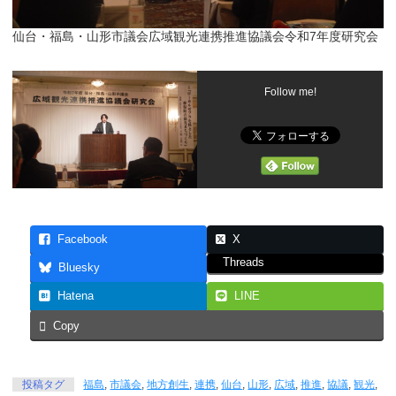
仙台・福島・山形市議会広域観光連携推進協議会令和7年度研究会
Follow me!
Facebook
X
Threads
Bluesky
Hatena
LINE
Copy
投稿タグ
福島
,
市議会
,
地方創生
,
連携
,
仙台
,
山形
,
広域
,
推進
,
協議
,
観光
,