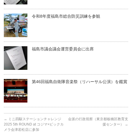
令和8年度福島市総合防災訓練を参観
福島市議会議会運営委員会に出席
第46回福島自衛隊音楽祭（リハーサル公演）を鑑賞
←
ミニ四駆ステーションチャレンジ
会派の行政視察（東京都板橋区教育支
2025 5th ROUND at コジマ×ビックカ
援センター）
→
メラ会津若松店に参加