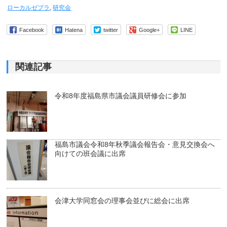
ローカルゼブラ
,
研究会
Facebook
Hatena
twitter
Google+
LINE
関連記事
令和8年度福島県市議会議員研修会に参加
福島市議会令和8年秋季議会報告会・意見交換会へ
向けての班会議に出席
会津大学同窓会の理事会並びに総会に出席