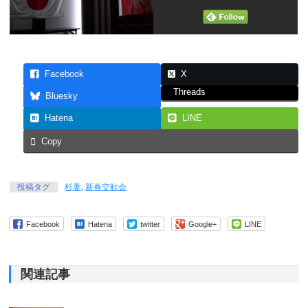
Facebook
X
Threads
Bluesky
Hatena
LINE
Copy
投稿タグ
杉妻
,
新春交歓会
Facebook
Hatena
twitter
Google+
LINE
関連記事