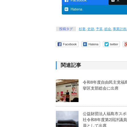
Facebook
X
Hatena
投稿タグ
杉妻
,
史跡
,
予算
,
総会
,
事業計画
Facebook
Hatena
twitter
関連記事
令和8年度自由民主党福
挙区支部総会に出席
公益財団法人福島市スポ
社令和8年度第2回評議
員として出席