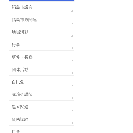
福島市議会
福島市政関連
地域活動
行事
研修・視察
団体活動
自民党
講演会講師
選挙関連
資格試験
日常