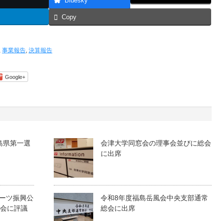
Bluesky
Copy
,
事業報告
,
決算報告
Google+
島県第一選
会津大学同窓会の理事会並びに総会
に出席
ーツ振興公
令和8年度福島岳風会中央支部通常
員会に評議
総会に出席