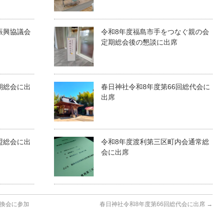
振興協議会
令和8年度福島市手をつなぐ親の会
定期総会後の懇談に出席
期総会に出
春日神社令和8年度第66回総代会に
出席
盟総会に出
令和8年度渡利第三区町内会通常総
会に出席
換会に参加
春日神社令和8年度第66回総代会に出席
→