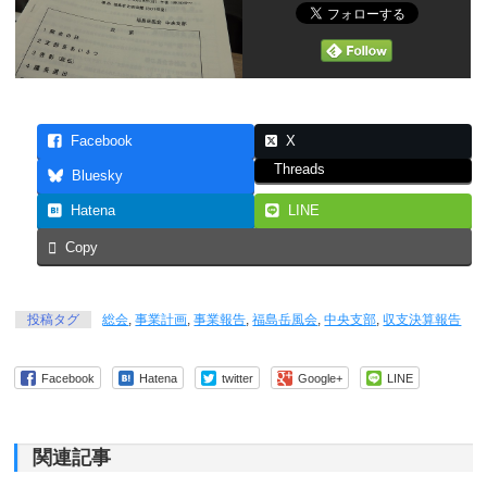
Facebook
X
Threads
Bluesky
Hatena
LINE
Copy
投稿タグ
総会
,
事業計画
,
事業報告
,
福島岳風会
,
中央支部
,
収支決算報告
Facebook
Hatena
twitter
Google+
LINE
関連記事