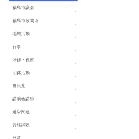
福島市議会
福島市政関連
地域活動
行事
研修・視察
団体活動
自民党
講演会講師
選挙関連
資格試験
日常