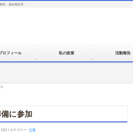
報告・議会報告等。
プロフィール
私の政策
活動報告
参加
準備に参加
月12日
カテゴリー :
行事