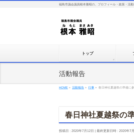
福島市議会議員根本雅昭の、プロフィール・政策・活動
トップ
活動報告
HOME
»
活動報告
»
行事
»
春日神社夏越祭の準備に
春日神社夏越祭の
投稿日 : 2020年7月12日
最終更新日時 : 2020年7