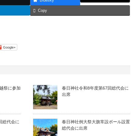
Bluesky
Copy
Google+
越祭に参加
春日神社令和8年度第67回総代会に
出席
回総代会に
春日神社例大祭大旗常設ポール設置
総代会に出席