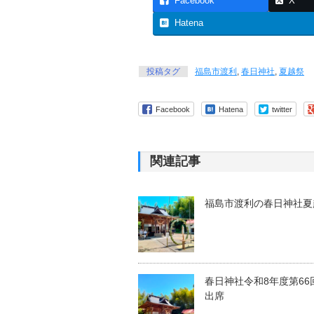
Facebook
X
Hatena
投稿タグ
福島市渡利
,
春日神社
,
夏越祭
Facebook
Hatena
twitter
関連記事
福島市渡利の春日神社夏
春日神社令和8年度第66
出席