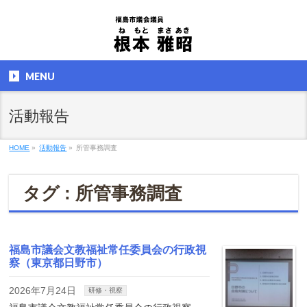
MENU
活動報告
HOME
»
活動報告
»
所管事務調査
タグ : 所管事務調査
福島市議会文教福祉常任委員会の行政視
察（東京都日野市）
2026年7月24日
研修・視察