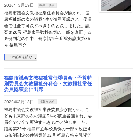
2026年3月19日
福島市議会
福島市議会文教福祉常任委員会が開かれ、健
康福祉部の次の議案4件が慎重審議され、委員
会では全て可決すべきものと決しました。議
案第28号 福島市手数料条例の一部を改正する
条例制定の件中、健康福祉部所管分議案第35
号 福島市介 …
この記事を読む
福島市議会文教福祉常任委員会・予算特
別委員会文教福祉分科会・文教福祉常任
委員協議会に出席
2026年3月18日
福島市議会
福島市議会文教福祉常任委員会が開かれ、こ
ども未来部の次の議案5件が慎重審議され、委
員会では全て可決すべきものと決しました。
議案第29号 福島市立学校条例の一部を改正す
る条例制定の件議案第32号 福島市特定乳児等