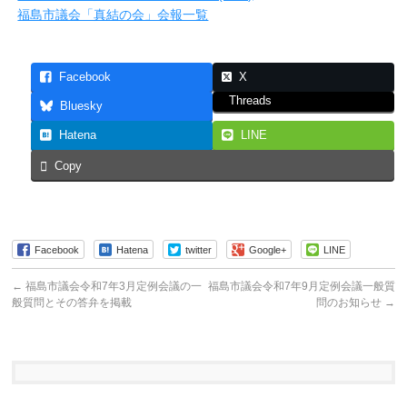
福島市議会「真結の会」会報一覧
Facebook
X
Threads
Bluesky
Hatena
LINE
Copy
Facebook
Hatena
twitter
Google+
LINE
←
福島市議会令和7年3月定例会議の一
福島市議会令和7年9月定例会議一般質
般質問とその答弁を掲載
問のお知らせ
→