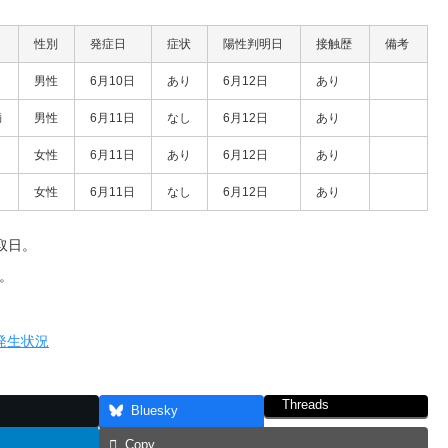
性別
発症日
症状
陽性判明日
接触歴
備考
男性
6月10日
あり
6月12日
あり
満
男性
6月11日
なし
6月12日
あり
女性
6月11日
あり
6月12日
あり
女性
6月11日
なし
6月12日
あり
取日。
。
。
発生状況
Threads
Bluesky
Copy