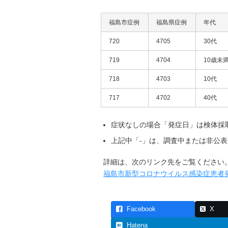
福島市症例
福島県症例
年代
720
4705
30代
719
4704
10歳未
718
4703
10代
717
4702
40代
症状なしの場合「発症日」は検体採
上記中「-」は、調査中または非公表
詳細は、次のリンク先をご覧ください
福島市新型コロナウイルス感染症患者
Facebook
X
Hatena