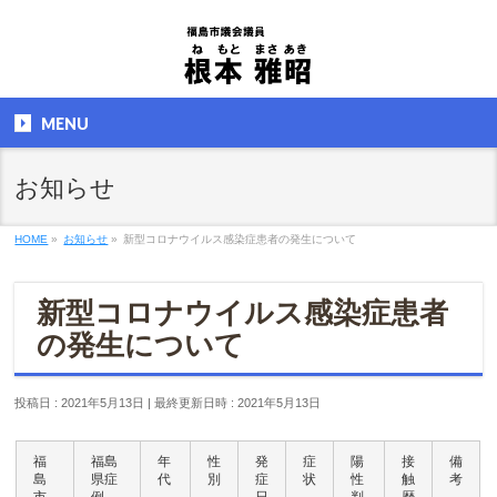
MENU
お知らせ
HOME
»
お知らせ
»
新型コロナウイルス感染症患者の発生について
新型コロナウイルス感染症患者
の発生について
投稿日 : 2021年5月13日
最終更新日時 : 2021年5月13日
福
福島
年
性
発
症
陽
接
備
島
県症
代
別
症
状
性
触
考