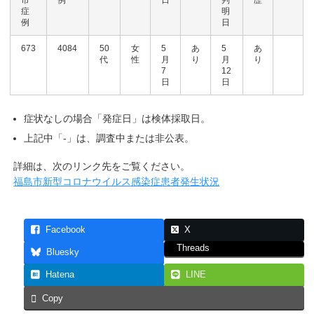
市
例
日
判
歴
症
明
例
日
673
4084
50
女
5
あ
5
あ
代
性
月
り
月
り
7
12
日
日
症状なしの場合「発症日」は検体採取日。
上記中「-」は、調査中または非公表。
詳細は、次のリンク先をご覧ください。
福島市新型コロナウイルス感染症患者発生状況
Facebook
X
Threads
Bluesky
Hatena
LINE
Copy