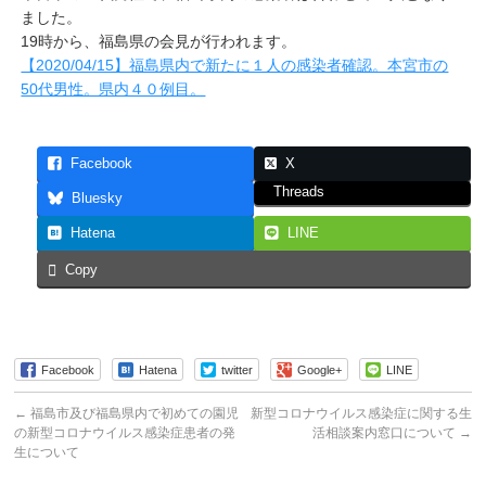
ました。
19時から、福島県の会見が行われます。
【2020/04/15】福島県内で新たに１人の感染者確認。本宮市の
50代男性。県内４０例目。
Facebook
X
Threads
Bluesky
Hatena
LINE
Copy
Facebook
Hatena
twitter
Google+
LINE
←
福島市及び福島県内で初めての園児
新型コロナウイルス感染症に関する生
の新型コロナウイルス感染症患者の発
活相談案内窓口について
→
生について