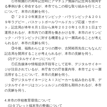
①市制施行の周年記念時にアマチュア無線の記念局を開局す
る事例が多く存在するが、本市でもこの様な取り組みを行うこと
について、本市の見解を伺う。
②「２０２０年東京オリンピック・パラリンピック＆２０１
９年ラグビー，バスケットボールワールドカップ応援・サポー
ト」記念局が本年６月１日から来年２０２０年１０月３１日まで
運用されるが、本市内での運用を働きかける等、本市のオリンピ
ック・パラリンピックに対する機運をより一層高めることが考え
られるが、本市の見解を伺う。
③今後、福島わらじまつりの際や、古関裕而先生にちなんだ
記念局を開局することが考えられるが、本市の見解を伺う。
(2)デジタルサイネージについて
①広告媒体や情報提供手段等として近年、デジタルサイネー
ジが注目されているが、本庁舎での庁舎案内等、本市でより一層
活用することについて、本市の見解を伺う。
②デジタルサイネージとＡＩスピーカーを組み合わる等、デ
ジタルサイネージはコンシェルジュの役割も期待されるが、本市
の見解を伺う。
4.本市の学校教育環境について
(1)タブレット端末等の整備について