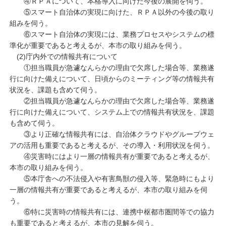
④ＲＰＡについて、本格導入に向けた今後の展開を伺う。
⑤スマート自治体の実現に向けた、ＲＰＡ以外の今後の取り
組みを伺う。
⑥スマート自治体の実現には、業務プロセスやシステムの標
準化が重要であると考えるが、本市の取り組みを伺う。
(2)庁内外での情報共有について
①担当職員が急遽なんらかの理由で欠席した場合等、業務遂
行に向けた備えについて、日頃からのミーティング等の情報共有
状況を、課題も含めて伺う。
②担当職員が急遽なんらかの理由で欠席した場合等、業務遂
行に向けた備えについて、システム上での情報共有状況を、課題
も含めて伺う。
③より正確な情報共有には、自治体クラウドやグループウェ
アの活用も重要であると考えるが、その導入・利用状況を伺う。
④災害時にはより一層の情報共有が重要であると考えるが、
本市の取り組みを伺う。
⑤本庁舎への不法侵入や有害鳥獣の侵入等、緊急時にもより
一層の情報共有が重要であると考えるが、本市の取り組みを伺
う。
⑥特に災害時の情報共有には、連携中枢都市圏間等での協力
も重要であると考えるが、本市の見解を伺う。