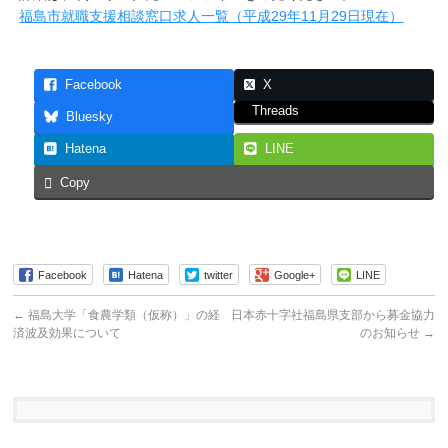
福島市就職支援相談窓口求人一覧（平成29年11月29日現在）
Facebook
X
Threads
Bluesky
Hatena
LINE
Copy
Facebook
Hatena
twitter
Google+
LINE
←
福島大学「食農学類（仮称）」の経
日本赤十字社福島県支部から募金協力
済波及効果について
のお知らせ
→