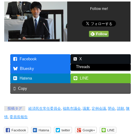
Follow me!
Facebook
X
Threads
Bluesky
Hatena
LINE
Copy
投稿タグ
経済民生常任委員会
,
福島市議会
,
議案
,
定例会議
,
閉会
,
請願
,
陳
情
,
委員長報告
Facebook
Hatena
twitter
Google+
LINE