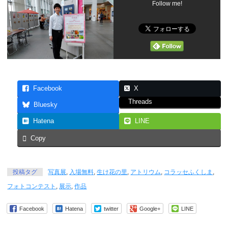
Follow me!
Facebook
X
Threads
Bluesky
Hatena
LINE
Copy
投稿タグ
写真展
,
入場無料
,
生け花の里
,
アトリウム
,
コラッセふくしま
,
フォトコンテスト
,
展示
,
作品
Facebook
Hatena
twitter
Google+
LINE