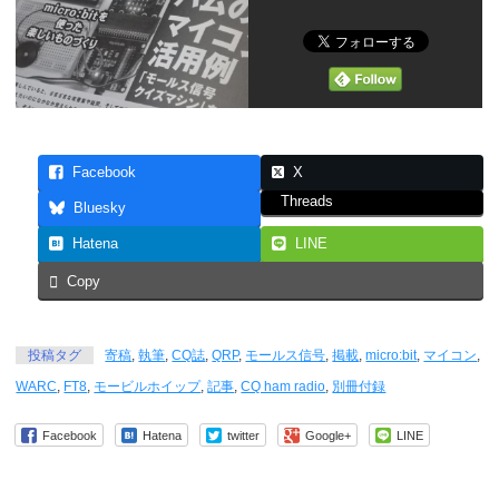
Facebook
X
Threads
Bluesky
Hatena
LINE
Copy
投稿タグ
寄稿
,
執筆
,
CQ誌
,
QRP
,
モールス信号
,
掲載
,
micro:bit
,
マイコン
,
WARC
,
FT8
,
モービルホイップ
,
記事
,
CQ ham radio
,
別冊付録
Facebook
Hatena
twitter
Google+
LINE