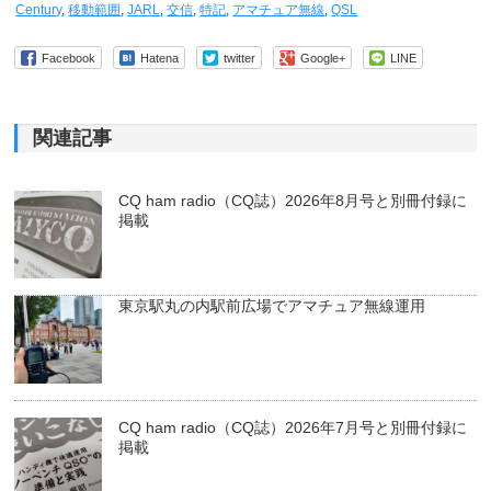
Century
,
移動範囲
,
JARL
,
交信
,
特記
,
アマチュア無線
,
QSL
Facebook
Hatena
twitter
Google+
LINE
関連記事
CQ ham radio（CQ誌）2026年8月号と別冊付録に
掲載
東京駅丸の内駅前広場でアマチュア無線運用
CQ ham radio（CQ誌）2026年7月号と別冊付録に
掲載