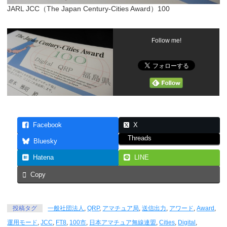
JARL JCC（The Japan Century-Cities Award）100
Follow me!
Facebook
X
Threads
Bluesky
Hatena
LINE
Copy
投稿タグ
一般社団法人
,
QRP
,
アマチュア局
,
送信出力
,
アワード
,
Award
,
運用モード
,
JCC
,
FT8
,
100市
,
日本アマチュア無線連盟
,
Cities
,
Digital
,