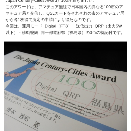
Japan Century-Cities Award）100が届きました。
このアワードは、アマチュア無線で日本国内の異なる100市のア
マチュア局と交信し、QSLカードをそれぞれの市のアマチュア局
から各1枚得て所定の申請により得たものです。
今回は、運用モード: Digital（FT8）・送信出力: QRP（出力5W
以下）・移動範囲: 同一都道府県（福島県）の3つの特記付です。