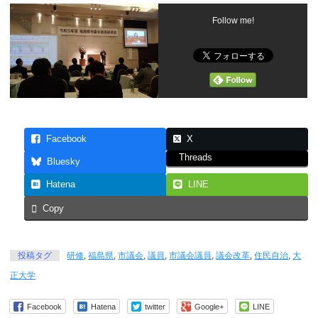
Follow me!
Facebook
X
Threads
Bluesky
Hatena
LINE
Copy
投稿タグ
研修
,
福島県
,
市議会
,
議員
,
市議会議員
,
議会改革
,
住民自治
,
大
正大学
Facebook
Hatena
twitter
Google+
LINE