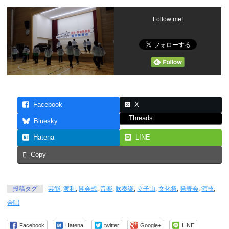
Follow me!
Facebook
X
Threads
Bluesky
Hatena
LINE
Copy
投稿タグ
芸能
,
渡利
,
開会式
,
音楽
,
吹奏楽
,
立子山
,
文化祭
,
発表会
,
演技
,
合唱
Facebook
Hatena
twitter
Google+
LINE