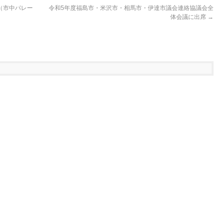
（市中パレー
令和5年度福島市・米沢市・相馬市・伊達市議会連絡協議会全
体会議に出席
→