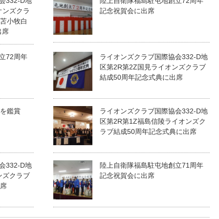
332-D地
陸上自衛隊福島駐屯地創立72周年
オンズクラ
記念祝賀会に出席
・苫小牧白
出席
立72周年
ライオンズクラブ国際協会332-D地
区第2R第2Z国見ライオンズクラブ
結成50周年記念式典に出席
祭を鑑賞
ライオンズクラブ国際協会332-D地
区第2R第1Z福島信陵ライオンズク
ラブ結成50周年記念式典に出席
332-D地
陸上自衛隊福島駐屯地創立71周年
ンズクラブ
記念祝賀会に出席
出席