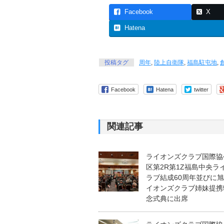
Facebook
X
Hatena
投稿タグ
周年
,
陸上自衛隊
,
福島駐屯地
,
Facebook
Hatena
twitter
関連記事
ライオンズクラブ国際協会
区第2R第1Z福島中央ラ
ラブ結成60周年並びに
イオンズクラブ姉妹提携
念式典に出席