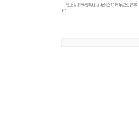
←
陸上自衛隊福島駐屯地創立70周年記念行事
ド）