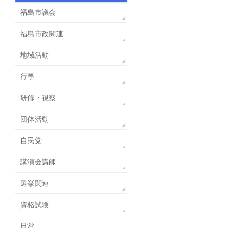
福島市議会
福島市政関連
地域活動
行事
研修・視察
団体活動
自民党
講演会講師
選挙関連
資格試験
日常