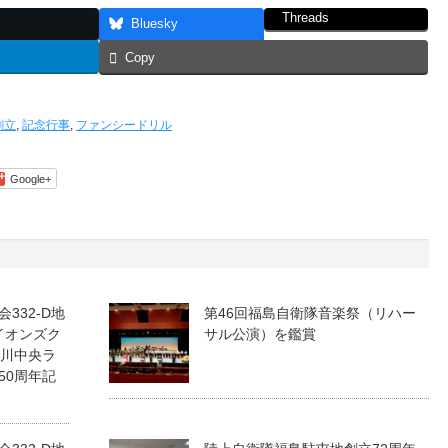
Threads
Bluesky
Copy
創立
,
記念行事
,
ファンシードリル
Google+
332-D地
第46回福島自衛隊音楽祭（リハー
イオンズク
サル公演）を鑑賞
旭川中央ラ
50周年記