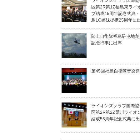
ライオンズクラブ国際協会
区第2R第1Z福島東ライ
ブ結成45周年記念式典
鳥LC姉妹提携25周年に
陸上自衛隊福島駐屯地創
記念行事に出席
第45回福島自衛隊音楽
ライオンズクラブ国際協会
区第2R第2Z梁川ライオ
結成55周年記念式典に