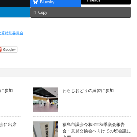
Threads
Bluesky
Copy
決算特別委員会
Google+
りに参加
わらじおどりの練習に参加
会に出席
福島市議会令和8年秋季議会報告
会・意見交換会へ向けての班会議に