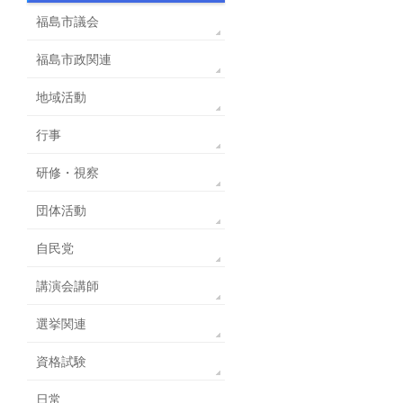
福島市議会
福島市政関連
地域活動
行事
研修・視察
団体活動
自民党
講演会講師
選挙関連
資格試験
日常