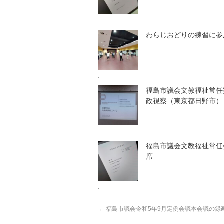
わらじおどりの練習に参
福島市議会文教福祉常任
政視察（東京都日野市）
福島市議会文教福祉常任
席
←
福島市議会令和5年9月定例会議本会議の録