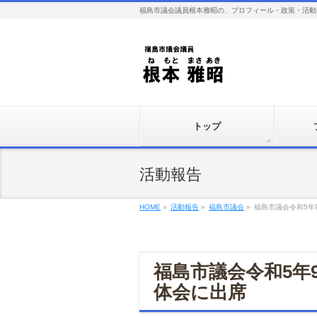
福島市議会議員根本雅昭の、プロフィール・政策・活動
トップ
活動報告
HOME
»
活動報告
»
福島市議会
»
福島市議会令和5年
福島市議会令和5年
体会に出席