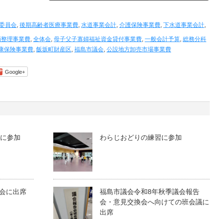
委員会
,
後期高齢者医療事業費
,
水道事業会計
,
介護保険事業費
,
下水道事業会計
,
画整理事業費
,
全体会
,
母子父子寡婦福祉資金貸付事業費
,
一般会計予算
,
総務分科
康保険事業費
,
飯坂町財産区
,
福島市議会
,
公設地方卸売市場事業費
Google+
りに参加
わらじおどりの練習に参加
会に出席
福島市議会令和8年秋季議会報告
会・意見交換会へ向けての班会議に
出席