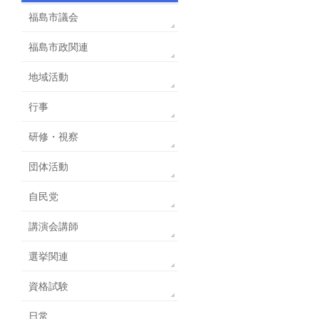
福島市議会
福島市政関連
地域活動
行事
研修・視察
団体活動
自民党
講演会講師
選挙関連
資格試験
日常