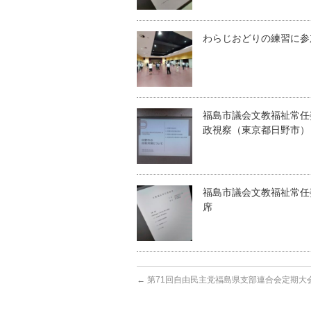
わらじおどりの練習に参
福島市議会文教福祉常任
政視察（東京都日野市）
福島市議会文教福祉常任
席
←
第71回自由民主党福島県支部連合会定期大