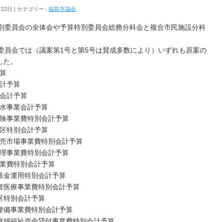
月22日
カテゴリー :
福島市議会
特別委員会の全体会や予算特別委員会総務分科会と複合市民施設分科
委員会では（議案第1号と第5号は賛成多数により）いずれも原案の
した。
予算
会計予算
業会計予算
排水事業会計予算
保険事業費特別会計予算
産区特別会計予算
卸売市場事業費特別会計予算
整理事業費特別会計予算
事業費特別会計予算
備基金運用特別会計予算
齢者医療事業費特別会計予算
産区特別会計予算
地整備事業費特別会計予算
子寡婦福祉資金貸付事業費特別会計予算