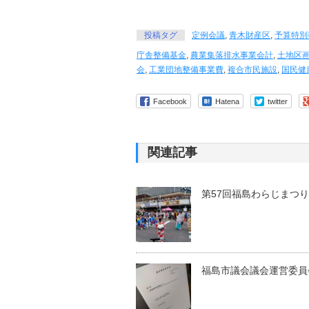
投稿タグ
定例会議
,
青木財産区
,
予算特別
庁舎整備基金
,
農業集落排水事業会計
,
土地区
会
,
工業団地整備事業費
,
複合市民施設
,
国民健
Facebook
Hatena
twitter
関連記事
第57回福島わらじまつ
福島市議会議会運営委員