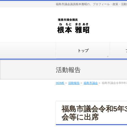
福島市議会議員根本雅昭の、プロフィール・政策・活動
トップ
活動報告
HOME
»
活動報告
»
福島市議会
»
福島市議会令和5年
福島市議会令和5年
会等に出席