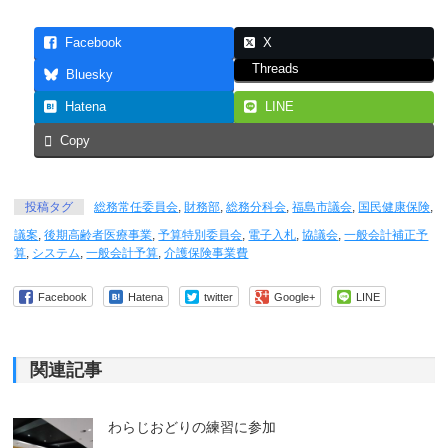
Facebook
X
Threads
Bluesky
Hatena
LINE
Copy
投稿タグ
総務常任委員会
,
財務部
,
総務分科会
,
福島市議会
,
国民健康保険
,
議案
,
後期高齢者医療事業
,
予算特別委員会
,
電子入札
,
協議会
,
一般会計補正予
算
,
システム
,
一般会計予算
,
介護保険事業費
Facebook
Hatena
twitter
Google+
LINE
関連記事
わらじおどりの練習に参加