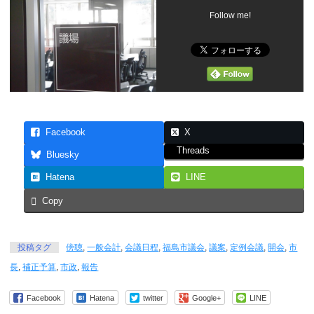
Follow me!
Facebook
X
Threads
Bluesky
Hatena
LINE
Copy
投稿タグ
傍聴
,
一般会計
,
会議日程
,
福島市議会
,
議案
,
定例会議
,
開会
,
市
長
,
補正予算
,
市政
,
報告
Facebook
Hatena
twitter
Google+
LINE