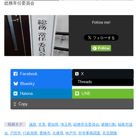
総務常任委員会
Follow me!
Facebook
X
Threads
Bluesky
Hatena
LINE
Copy
投稿タグ
議題
,
災害
,
愛知県
,
埼玉県
,
総務常任委員会
,
避難行動
,
福島市議
会
,
戸田市
,
行政視察
,
豊橋市
,
兵庫県
,
神戸市
,
所管事務調査
,
意見開陳