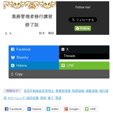
Follow me!
Facebook
X
Threads
Bluesky
Hatena
LINE
Copy
投稿タグ
賃貸不動産経営管理士
,
業務管理者
,
民間資格
,
国家資格
,
移行講
習
,
eラーニング
,
認定証書
,
賞状
,
修了
,
受講
Facebook
Hatena
twitter
Google+
LINE